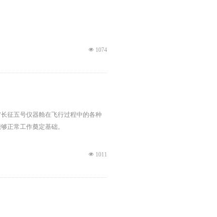
넶
1074
”长征五号仪器舱在飞行过程中的各种
能够正常工作奠定基础。
넶
1011