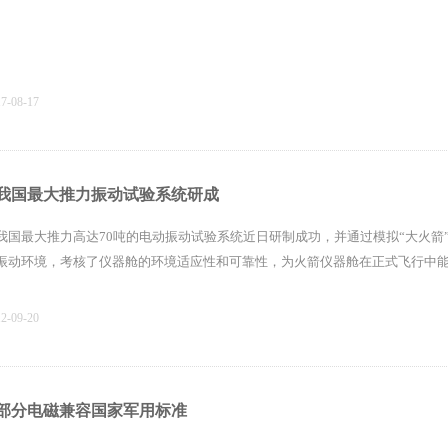
17-08-17
我国最大推力振动试验系统研成
我国最大推力高达70吨的电动振动试验系统近日研制成功，并通过模拟“大火箭
振动环境，考核了仪器舱的环境适应性和可靠性，为火箭仪器舱在正式飞行中
12-09-20
部分电磁兼容国家军用标准